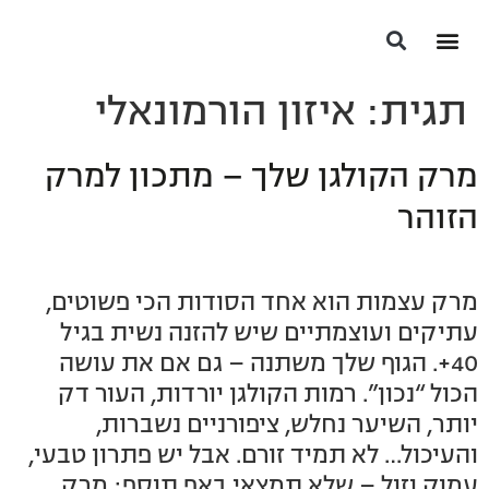
הסיפור שלי
התוכניות שלנו
הסיפור שלהן
האנשים הבריאים בעולם
תגית:
איזון הורמונאלי
מרק הקולגן שלך – מתכון למרק
הזוהר
מרק עצמות הוא אחד הסודות הכי פשוטים,
עתיקים ועוצמתיים שיש להזנה נשית בגיל
40+. הגוף שלך משתנה – גם אם את עושה
הכול “נכון”. רמות הקולגן יורדות, העור דק
יותר, השיער נחלש, ציפורניים נשברות,
והעיכול… לא תמיד זורם. אבל יש פתרון טבעי,
עמוק וזול – שלא תמצאי באף תוסף: מרק