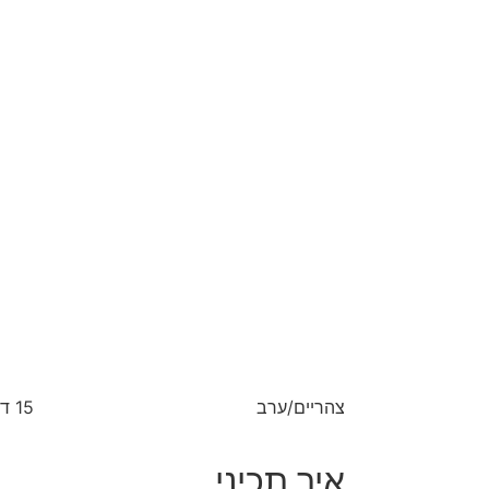
צהריים/ערב
15 דקות
איך תכיני