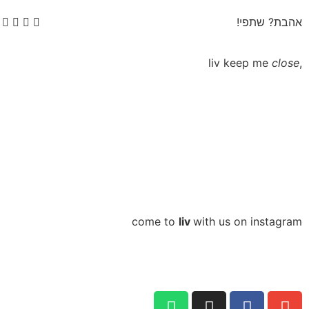
אהבת? שתפי!
close
,liv keep me
come to
liv
with us on instagram