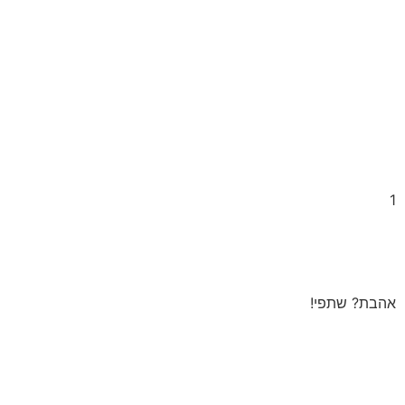
אהבת? שתפי!