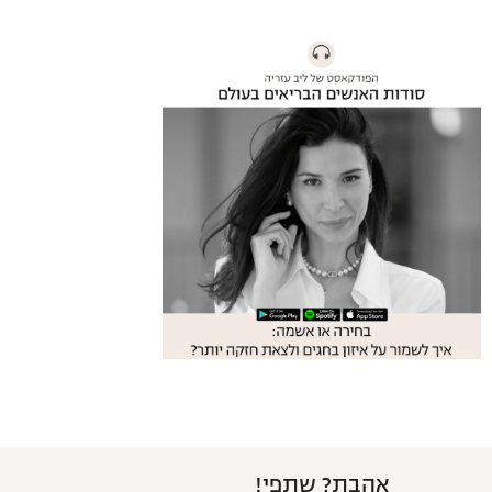
אהבת? שתפי!