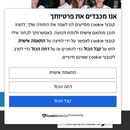
אנו מכבדים את פרטיותך
קובצי Cookie מסייעים לנו לשפר את החוויה שלך, להציג
תוכן מותאם אישית ולנתח תנועה. באפשרותך לבחור אילו
קובצי Cookie לאפשר על-ידי לחיצה על
התאמה אישית
.
לחץ על
קבל הכול
כדי להסכים או על
דחה הכול
כדי לסרב
לקובצי Cookie שאינם חיוניים.
התאמה אישית
"אני מאמינה שלכל אחת
מגיע לחיות ולהתייחס אל
דחה הכול
עצמה כמלכה, בתוך גוף
בריא וחזק שיחזיק את כל
קבל הכול
החלומות שלה".
הפעם את הולכת לעשות את זה!
Powered by
הרשמה לתוכנית!
ליב עזריה היא האקרית של בריאות, חוקרת